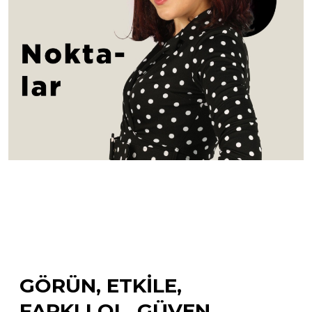
GÖRÜN, ETKILE,
FARKLI OL, GÜVEN