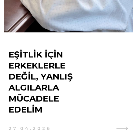
EŞITLIK İÇIN
ERKEKLERLE
DEĞIL, YANLIŞ
ALGILARLA
MÜCADELE
EDELIM
27.04.2026