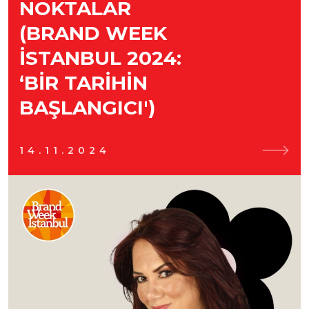
NOKTALAR
(BRAND WEEK
İSTANBUL 2024:
‘BIR TARIHIN
BAŞLANGICI')
14.11.2024